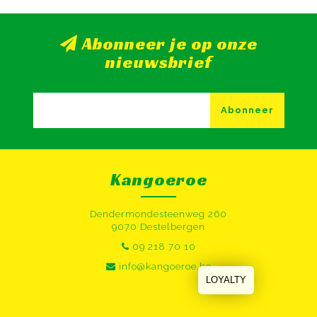
Abonneer je op onze
nieuwsbrief
Abonneer
Kangoeroe
Dendermondesteenweg 260
9070 Destelbergen
09 218 70 10
info@kangoeroe.be
LOYALTY