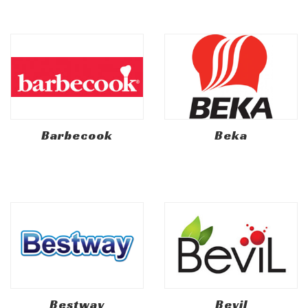
Barbecook
Beka
Bestway
Bevil