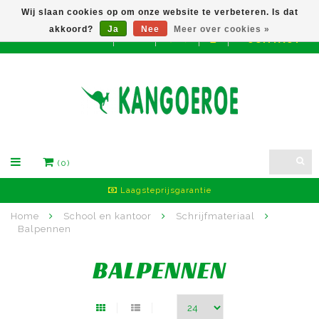
Wij slaan cookies op om onze website te verbeteren. Is dat
akkoord?
Ja
Nee
Meer over cookies »
CONTACT
EUR
(0)
Laagsteprijsgarantie
Home
School en kantoor
Schrijfmateriaal
Balpennen
BALPENNEN