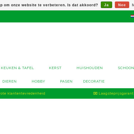
op om onze website te verbeteren. Is dat akkoord?
Ja
Nee
M
KEUKEN & TAFEL
KERST
HUISHOUDEN
SCHOO
DIEREN
HOBBY
PASEN
DECORATIE
ote klantentevredenheid
Laagsteprijsgarant