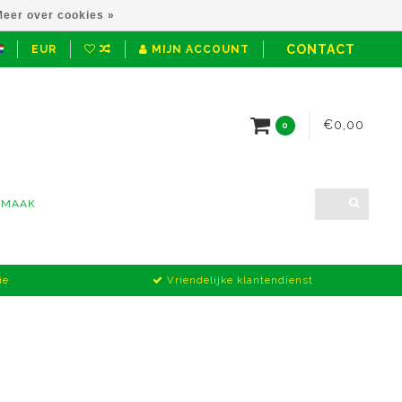
eer over cookies »
CONTACT
EUR
MIJN ACCOUNT
€0,00
0
NMAAK
ie
Vriendelijke klantendienst