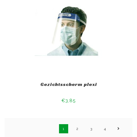
Gezichtsscherm plexi
€3,85
1
2
3
4