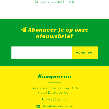
Ontdek ons assortiment
Abonneer je op onze
nieuwsbrief
Abonneer
Kangoeroe
Dendermondesteenweg 260
9070 Destelbergen
09 218 70 10
info@kangoeroe.be