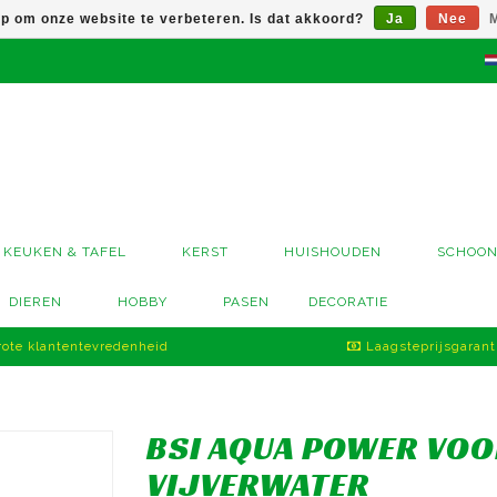
op om onze website te verbeteren. Is dat akkoord?
Ja
Nee
M
KEUKEN & TAFEL
KERST
HUISHOUDEN
SCHOO
DIEREN
HOBBY
PASEN
DECORATIE
ote klantentevredenheid
Laagsteprijsgarant
BSI AQUA POWER VOO
VIJVERWATER