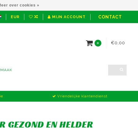
eer over cookies »
CONTACT
EUR
MIJN ACCOUNT
€0,00
0
NMAAK
ie
Vriendelijke klantendienst
R GEZOND EN HELDER