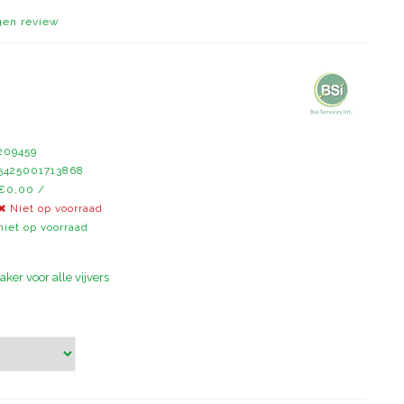
igen review
209459
5425001713868
€0,00 /
Niet op voorraad
niet op voorraad
er voor alle vijvers