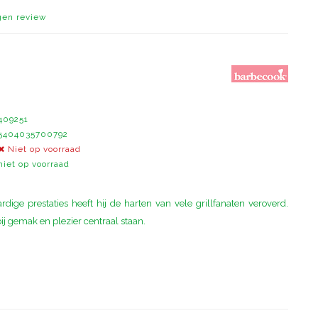
igen review
409251
5404035700792
Niet op voorraad
niet op voorraad
ige prestaties heeft hij de harten van vele grillfanaten veroverd.
j gemak en plezier centraal staan.