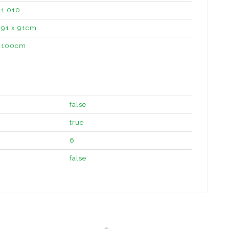
1.010
91 x 91cm
100cm
false
true
6
false