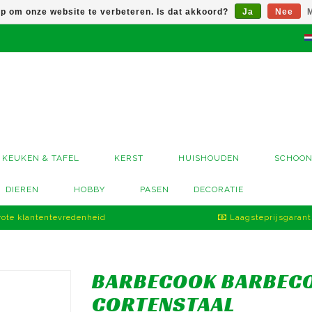
op om onze website te verbeteren. Is dat akkoord?
Ja
Nee
M
KEUKEN & TAFEL
KERST
HUISHOUDEN
SCHOO
DIEREN
HOBBY
PASEN
DECORATIE
ote klantentevredenheid
Laagsteprijsgarant
BARBECOOK BARBECO
CORTENSTAAL