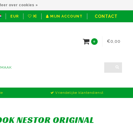
eer over cookies »
CONTACT
EUR
MIJN ACCOUNT
€0,00
0
NMAAK
ie
Vriendelijke klantendienst
OK NESTOR ORIGINAL