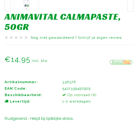
ANIMAVITAL CALMAPASTE,
50GR
Nog niet gewaardeerd
|
Schrijf je eigen review
€14,95
Incl. btw
Artikelnummer:
336376
EAN Code:
5412339490929
Beschikbaarheid:
Op voorraad (6)
Levertijd:
1-2 werkdagen
Rustgevend - Helpt bij tijdelijke stress.