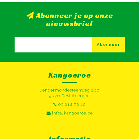
Abonneer je op onze
nieuwsbrief
Abonneer
Kangoeroe
Dendermondesteenweg 260
9070 Destelbergen
09 218 70 10
info@kangoeroe.be