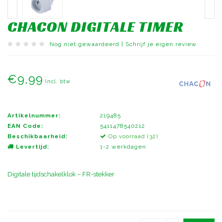
CHACON DIGITALE TIMER
Nog niet gewaardeerd
|
Schrijf je eigen review
€9,99
Incl. btw
Artikelnummer:
219485
EAN Code:
5411478540212
Beschikbaarheid:
Op voorraad (32)
Levertijd:
1-2 werkdagen
Digitale tijdschakelklok – FR-stekker