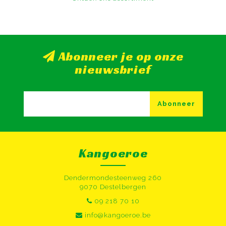
Abonneer je op onze
nieuwsbrief
Abonneer
Kangoeroe
Dendermondesteenweg 260
9070 Destelbergen
09 218 70 10
info@kangoeroe.be