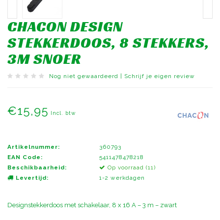
CHACON DESIGN
STEKKERDOOS, 8 STEKKERS,
3M SNOER
Nog niet gewaardeerd
|
Schrijf je eigen review
€15,95
Incl. btw
Artikelnummer:
360793
EAN Code:
5411478478218
Beschikbaarheid:
Op voorraad (11)
Levertijd:
1-2 werkdagen
Designstekkerdoos met schakelaar, 8 x 16 A – 3 m – zwart