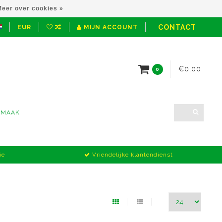
eer over cookies »
CONTACT
EUR
MIJN ACCOUNT
€0,00
0
NMAAK
ie
Vriendelijke klantendienst