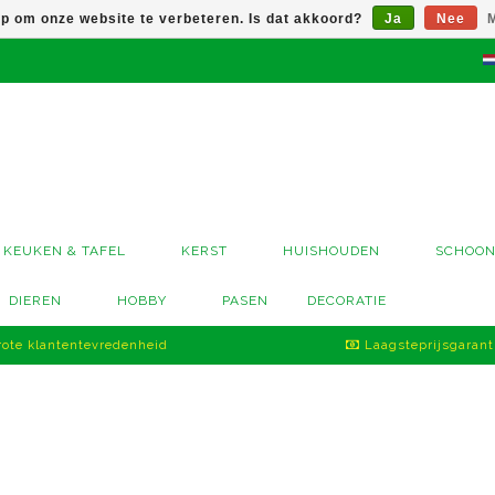
op om onze website te verbeteren. Is dat akkoord?
Ja
Nee
M
KEUKEN & TAFEL
KERST
HUISHOUDEN
SCHOO
DIEREN
HOBBY
PASEN
DECORATIE
ote klantentevredenheid
Laagsteprijsgarant