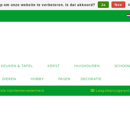
op om onze website te verbeteren. Is dat akkoord?
Ja
Nee
M
KEUKEN & TAFEL
KERST
HUISHOUDEN
SCHOO
DIEREN
HOBBY
PASEN
DECORATIE
ote klantentevredenheid
Laagsteprijsgarant