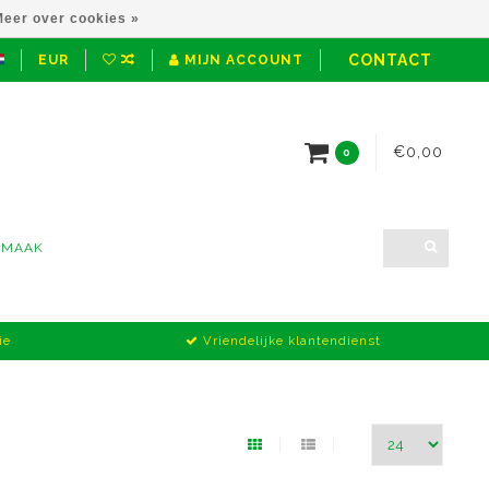
eer over cookies »
CONTACT
EUR
MIJN ACCOUNT
€0,00
0
NMAAK
ie
Vriendelijke klantendienst