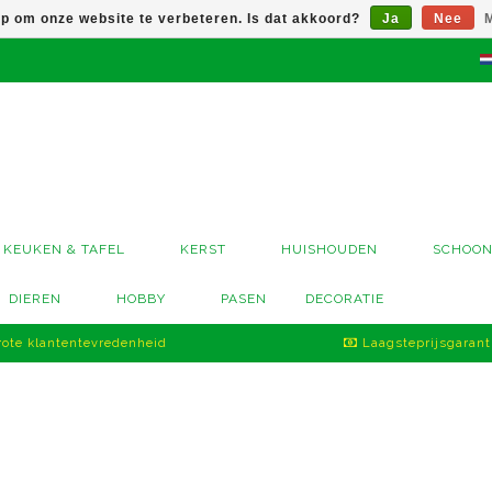
op om onze website te verbeteren. Is dat akkoord?
Ja
Nee
M
KEUKEN & TAFEL
KERST
HUISHOUDEN
SCHOO
DIEREN
HOBBY
PASEN
DECORATIE
ote klantentevredenheid
Laagsteprijsgarant