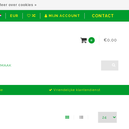
eer over cookies »
CONTACT
EUR
MIJN ACCOUNT
€0,00
0
NMAAK
ie
Vriendelijke klantendienst