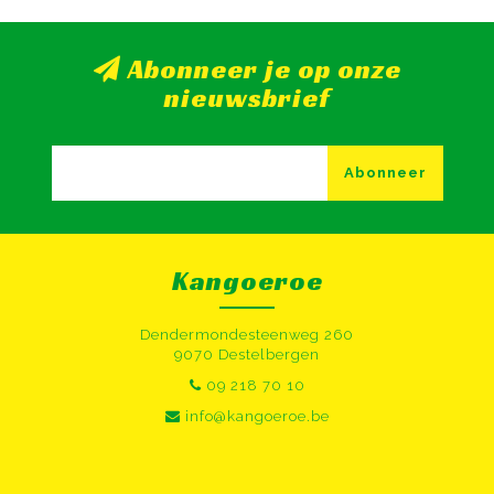
Abonneer je op onze
nieuwsbrief
Abonneer
Kangoeroe
Dendermondesteenweg 260
9070 Destelbergen
09 218 70 10
info@kangoeroe.be