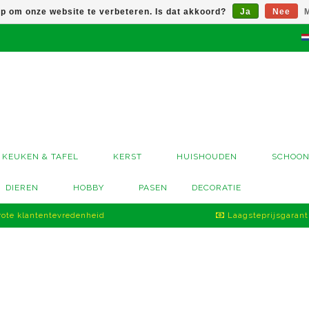
op om onze website te verbeteren. Is dat akkoord?
Ja
Nee
M
KEUKEN & TAFEL
KERST
HUISHOUDEN
SCHOO
DIEREN
HOBBY
PASEN
DECORATIE
ote klantentevredenheid
Laagsteprijsgarant