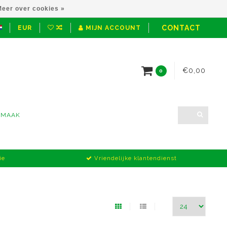
eer over cookies »
CONTACT
EUR
MIJN ACCOUNT
€0,00
0
NMAAK
ie
Vriendelijke klantendienst