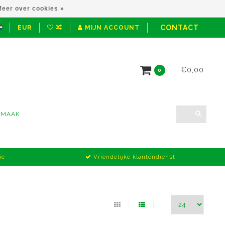
eer over cookies »
CONTACT
EUR
MIJN ACCOUNT
€0,00
0
NMAAK
ie
Vriendelijke klantendienst