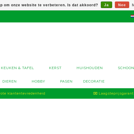
op om onze website te verbeteren. Is dat akkoord?
Ja
Nee
M
KEUKEN & TAFEL
KERST
HUISHOUDEN
SCHOO
DIEREN
HOBBY
PASEN
DECORATIE
ote klantentevredenheid
Laagsteprijsgarant