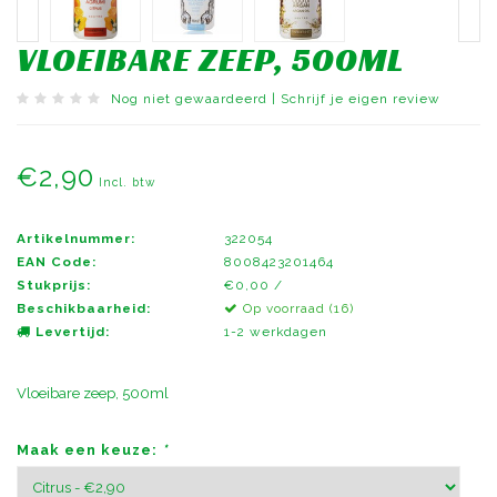
VLOEIBARE ZEEP, 500ML
Nog niet gewaardeerd
|
Schrijf je eigen review
€2,90
Incl. btw
Artikelnummer:
322054
EAN Code:
8008423201464
Stukprijs:
€0,00 /
Beschikbaarheid:
Op voorraad (16)
Levertijd:
1-2 werkdagen
Vloeibare zeep, 500ml
Maak een keuze:
*