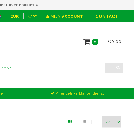
eer over cookies »
CONTACT
EUR
MIJN ACCOUNT
€0,00
0
NMAAK
ie
Vriendelijke klantendienst