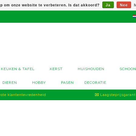
op om onze website te verbeteren. Is dat akkoord?
Ja
Nee
M
KEUKEN & TAFEL
KERST
HUISHOUDEN
SCHOO
DIEREN
HOBBY
PASEN
DECORATIE
ote klantentevredenheid
Laagsteprijsgarant