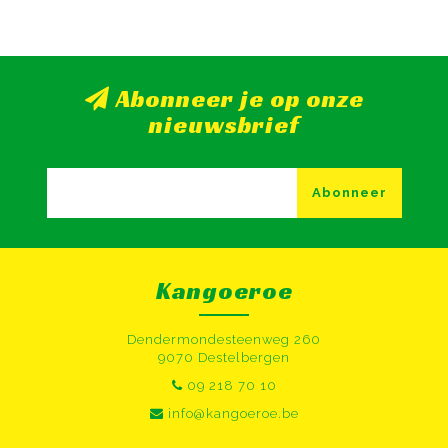
Abonneer je op onze
nieuwsbrief
Abonneer
Kangoeroe
Dendermondesteenweg 260
9070 Destelbergen
09 218 70 10
info@kangoeroe.be