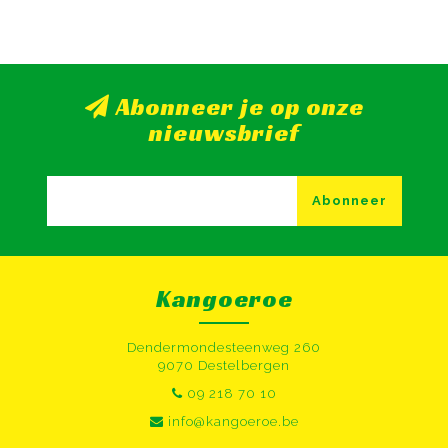
Abonneer je op onze
nieuwsbrief
Abonneer
Kangoeroe
Dendermondesteenweg 260
9070 Destelbergen
09 218 70 10
info@kangoeroe.be