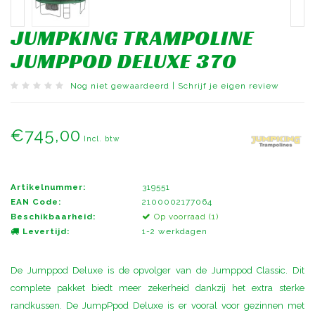
JUMPKING TRAMPOLINE
JUMPPOD DELUXE 370
Nog niet gewaardeerd
|
Schrijf je eigen review
€745,00
Incl. btw
Artikelnummer:
319551
EAN Code:
2100002177064
Beschikbaarheid:
Op voorraad (1)
Levertijd:
1-2 werkdagen
De Jumppod Deluxe is de opvolger van de Jumppod Classic. Dit
complete pakket biedt meer zekerheid dankzij het extra sterke
randkussen. De JumpPpod Deluxe is er vooral voor gezinnen met