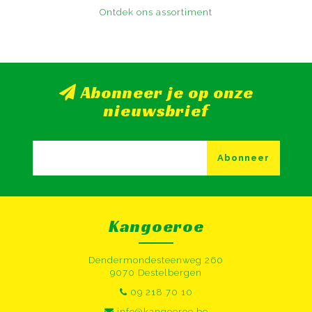
Ontdek ons assortiment
Abonneer je op onze
nieuwsbrief
Abonneer
Kangoeroe
Dendermondesteenweg 260
9070 Destelbergen
09 218 70 10
info@kangoeroe.be