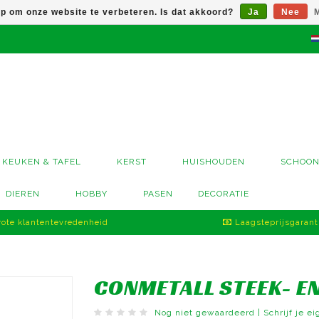
op om onze website te verbeteren. Is dat akkoord?
Ja
Nee
M
KEUKEN & TAFEL
KERST
HUISHOUDEN
SCHOO
DIEREN
HOBBY
PASEN
DECORATIE
ote klantentevredenheid
Laagsteprijsgarant
CONMETALL STEEK- E
Nog niet gewaardeerd
|
Schrijf je e