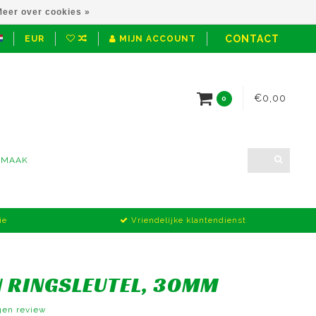
eer over cookies »
CONTACT
EUR
MIJN ACCOUNT
€0,00
0
NMAAK
ie
Vriendelijke klantendienst
N RINGSLEUTEL, 30MM
igen review