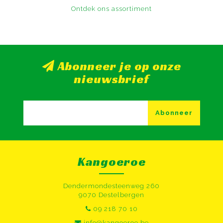
Ontdek ons assortiment
Abonneer je op onze
nieuwsbrief
Abonneer
Kangoeroe
Dendermondesteenweg 260
9070 Destelbergen
09 218 70 10
info@kangoeroe.be