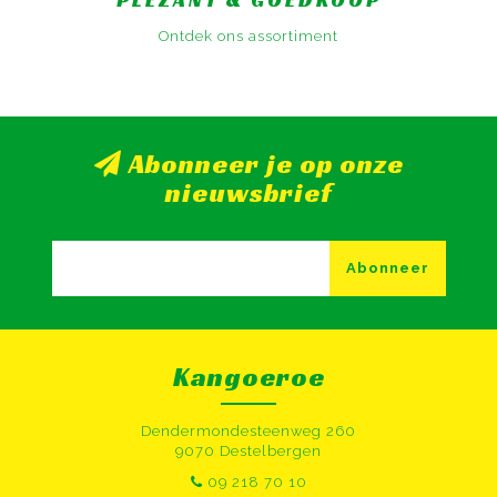
Ontdek ons assortiment
Abonneer je op onze
nieuwsbrief
Abonneer
Kangoeroe
Dendermondesteenweg 260
9070 Destelbergen
09 218 70 10